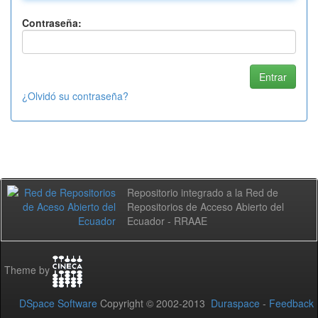
Contraseña:
¿Olvidó su contraseña?
Repositorio integrado a la Red de
Repositorios de Acceso Abierto del
Ecuador - RRAAE
Theme by
DSpace Software
Copyright © 2002-2013
Duraspace
-
Feedback