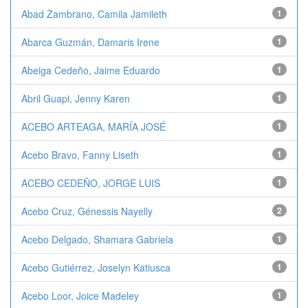
Abad Zambrano, Camila Jamileth
1
Abarca Guzmán, Damaris Irene
1
Abeiga Cedeño, Jaime Eduardo
1
Abril Guapi, Jenny Karen
1
ACEBO ARTEAGA, MARÍA JOSÉ
1
Acebo Bravo, Fanny Liseth
1
ACEBO CEDEÑO, JORGE LUIS
1
Acebo Cruz, Génessis Nayelly
2
Acebo Delgado, Shamara Gabriela
1
Acebo Gutiérrez, Joselyn Katiusca
1
Acebo Loor, Joice Madeley
1