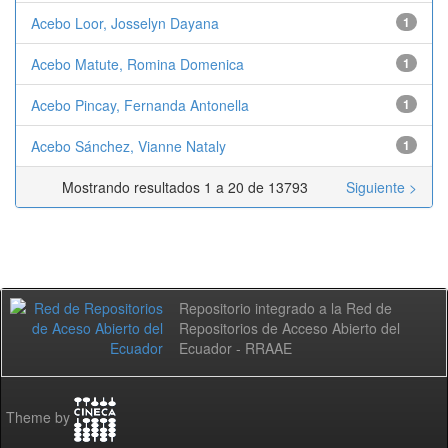
Acebo Loor, Josselyn Dayana
1
Acebo Matute, Romina Domenica
1
Acebo Pincay, Fernanda Antonella
1
Acebo Sánchez, Vianne Nataly
1
Mostrando resultados 1 a 20 de 13793
Siguiente >
Repositorio integrado a la Red de
Repositorios de Acceso Abierto del
Ecuador - RRAAE
Theme by