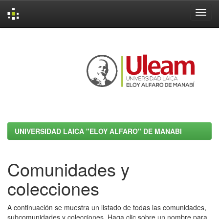
Skip
navigation
UNIVERSIDAD LAICA "ELOY ALFARO" DE MANABI
Comunidades y
colecciones
A continuación se muestra un listado de todas las comunidades,
subcomunidades y colecciones. Haga clic sobre un nombre para