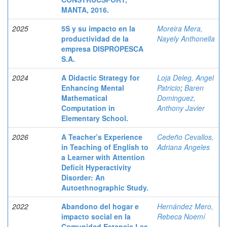
MANTA, 2016.
2025
5S y su impacto en la
Moreira Mera,
productividad de la
Nayely Anthonella
empresa DISPROPESCA
S.A.
2024
A Didactic Strategy for
Loja Deleg, Angel
Enhancing Mental
Patricio
;
Baren
Mathematical
Dominguez,
Computation in
Anthony Javier
Elementary School.
2026
A Teacher’s Experience
Cedeño Cevallos,
in Teaching of English to
Adriana Angeles
a Learner with Attention
Deficit Hyperactivity
Disorder: An
Autoethnographic Study.
2022
Abandono del hogar e
Hernández Mero,
impacto social en la
Rebeca Noemí
Comunidad Estancia Las