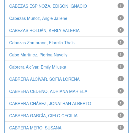
CABEZAS ESPINOZA, EDISON IGNACIO
1
Cabezas Muñoz, Angie Jailene
1
CABEZAS ROLDÁN, KERLY VALERIA
1
Cabezas Zambrano, Fiorella Thais
1
Cabo Martínez, Pierina Nayelly
1
Cabrera Alcívar, Emily Miluska
1
CABRERA ALCÍVAR, SOFIA LORENA
1
CABRERA CEDEÑO, ADRIANA MARIELA
1
CABRERA CHÁVEZ, JONATHAN ALBERTO
1
CABRERA GARCÍA, CIELO CECILIA
1
CABRERA MERO, SUSANA
1