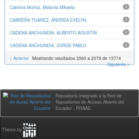
Cabrera Muñoz, Melania Mikaela
1
CABRERA TUAREZ, ANDREA EVELYN
1
CADENA ANCHUNDIA, ALBERTO AGUSTÍN
1
CADENA ANCHUNDIA, JORGE PABLO
1
< Anterior
Mostrando resultados 2060 a 2079 de 13774
Siguiente >
Repositorio integrado a la Red de
Repositorios de Acceso Abierto del
Ecuador - RRAAE
Theme by