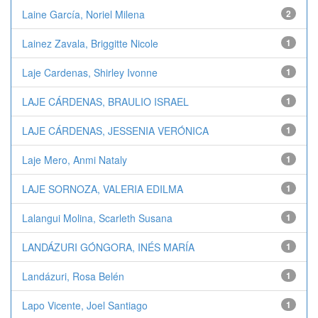
Laine García, Noriel Milena
2
Lainez Zavala, Briggitte Nicole
1
Laje Cardenas, Shirley Ivonne
1
LAJE CÁRDENAS, BRAULIO ISRAEL
1
LAJE CÁRDENAS, JESSENIA VERÓNICA
1
Laje Mero, Anmi Nataly
1
LAJE SORNOZA, VALERIA EDILMA
1
Lalangui Molina, Scarleth Susana
1
LANDÁZURI GÓNGORA, INÉS MARÍA
1
Landázuri, Rosa Belén
1
Lapo Vicente, Joel Santiago
1