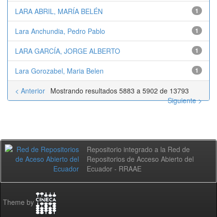
LARA ABRIL, MARÍA BELÉN
1
Lara Anchundia, Pedro Pablo
1
LARA GARCÍA, JORGE ALBERTO
1
Lara Gorozabel, Maria Belen
1
< Anterior
Mostrando resultados 5883 a 5902 de 13793
Siguiente >
Repositorio integrado a la Red de
Repositorios de Acceso Abierto del
Ecuador - RRAAE
Theme by