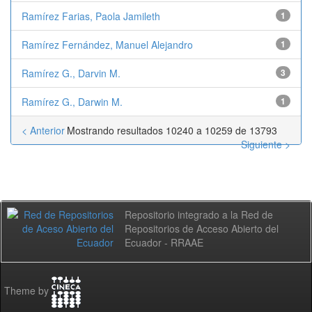
Ramírez Farias, Paola Jamileth
1
Ramírez Fernández, Manuel Alejandro
1
Ramírez G., Darvin M.
3
Ramírez G., Darwin M.
1
< Anterior
Mostrando resultados 10240 a 10259 de 13793
Siguiente >
Repositorio integrado a la Red de
Repositorios de Acceso Abierto del
Ecuador - RRAAE
Theme by