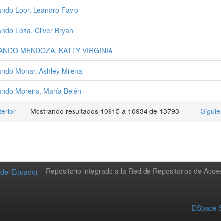
ndo Loor, Leandro Favio
ndo Loza, Oliver Bryan
ANDO MENDOZA, KATTY VIRGINIA
ndo Monar, Ashley Milena
ndo Moreira, María Belén
terior
Mostrando resultados 10915 a 10934 de 13793
Siguie
Repositorio integrado a la Red de Repositorios de Acc
DSpace S