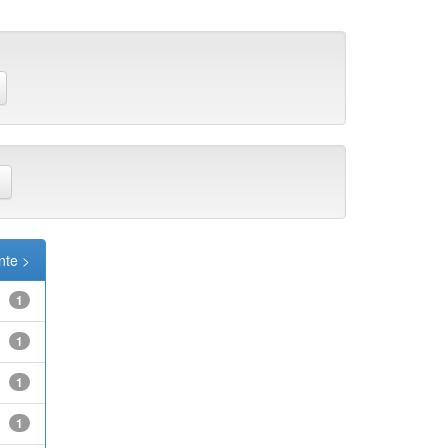
nte >
1
1
1
1