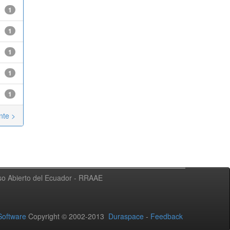
1
1
1
1
1
nte >
eso Abierto del Ecuador - RRAAE
oftware
Copyright © 2002-2013
Duraspace
-
Feedback