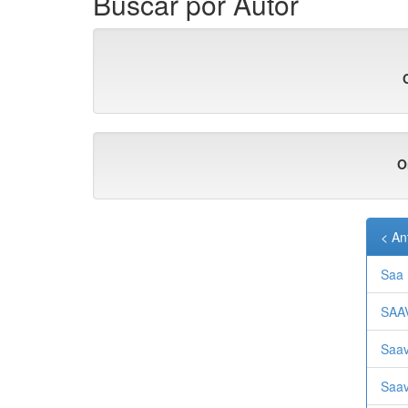
Buscar por Autor
O
< An
Saa 
SAA
Saav
Saav