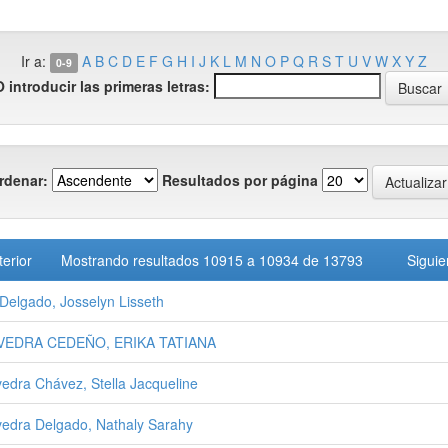
Ir a:
A
B
C
D
E
F
G
H
I
J
K
L
M
N
O
P
Q
R
S
T
U
V
W
X
Y
Z
0-9
O introducir las primeras letras:
rdenar:
Resultados por página
terior
Mostrando resultados 10915 a 10934 de 13793
Siguie
Delgado, Josselyn Lisseth
VEDRA CEDEÑO, ERIKA TATIANA
edra Chávez, Stella Jacqueline
edra Delgado, Nathaly Sarahy