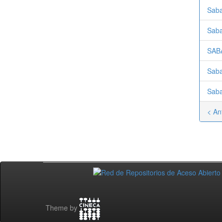
Saba
Saba
SAB
Saba
Saba
< An
Theme by