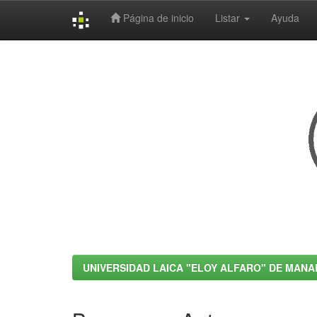
Página de inicio
Listar
Ayuda
Skip
navigation
UNIVERSIDAD LAICA "ELOY ALFARO" DE MANA