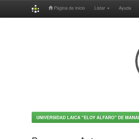
Página de inicio
Listar
Ayuda
Skip
navigation
UNIVERSIDAD LAICA "ELOY ALFARO" DE MANA