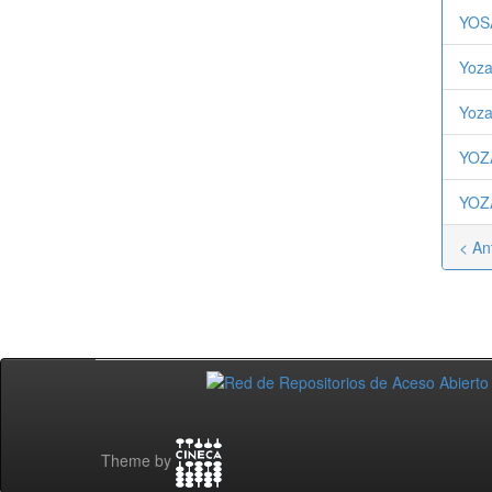
YOS
Yoza
Yoza
YOZ
YOZ
< An
Theme by