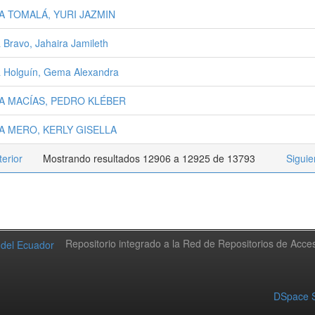
A TOMALÁ, YURI JAZMIN
 Bravo, Jahaira Jamileth
 Holguín, Gema Alexandra
A MACÍAS, PEDRO KLÉBER
A MERO, KERLY GISELLA
terior
Mostrando resultados 12906 a 12925 de 13793
Siguie
Repositorio integrado a la Red de Repositorios de Acc
DSpace S