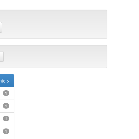
nte >
1
1
1
1