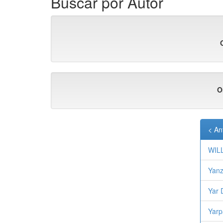
Buscar por Autor
O
< An
WIL
Yanz
Yar 
Yarp