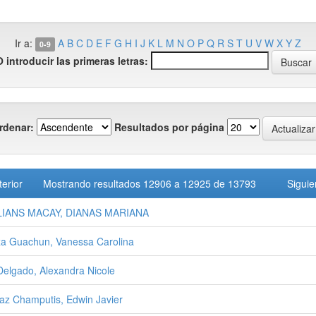
Ir a:
A
B
C
D
E
F
G
H
I
J
K
L
M
N
O
P
Q
R
S
T
U
V
W
X
Y
Z
0-9
O introducir las primeras letras:
rdenar:
Resultados por página
terior
Mostrando resultados 12906 a 12925 de 13793
Siguie
LIANS MACAY, DIANAS MARIANA
a Guachun, Vanessa Carolina
Delgado, Alexandra Nicole
az Champutis, Edwin Javier