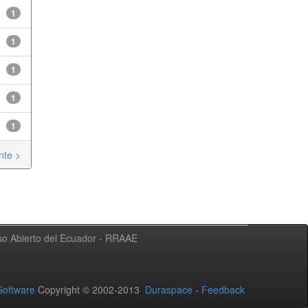
1
1
1
1
1
nte >
eso Abierto del Ecuador - RRAAE
oftware
Copyright © 2002-2013
Duraspace
-
Feedback