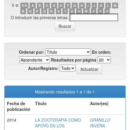
Ir a:
0-9
A
B
C
D
E
F
G
H
I
J
K
L
M
N
O
P
Q
R
S
T
U
V
W
X
Y
Z
O introducir las primeras letras:
Ordenar por:
En orden:
Resultados por página
Autor/Registro:
Mostrando resultados 1 a 1 de 1
Fecha de
Título
Autor(es)
publicación
2014
LA ZOOTERAPIA COMO
GRANILLO
APOYO EN LOS
RIVERA,