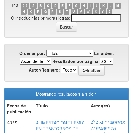
Ir a:
0-9
A
B
C
D
E
F
G
H
I
J
K
L
M
N
O
P
Q
R
S
T
U
V
W
X
Y
Z
O introducir las primeras letras:
Ordenar por:
En orden:
Resultados por página
Autor/Registro:
Mostrando resultados 1 a 1 de 1
Fecha de
Título
Autor(es)
publicación
2015
ALIMENTACIÓN TURMIX
ÁLAVA CUADROS,
EN TRASTORNOS DE
ALEMBERTH