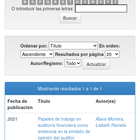
N
O
P
Q
R
S
T
U
V
W
X
Y
Z
O introducir las primeras letras:
Ordenar por:
En orden:
Resultados por página
Autor/Registro:
Mostrando resultados 1 a 1 de 1
Fecha de
Título
Autor(es)
publicación
2021
Papeles de trabajo en
Álava Moreira,
auditoría financiera como
Lisbeth Pamela
evidencia en la emisión de
opinión del auditor.