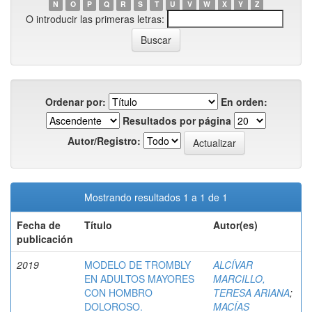
N
O
P
Q
R
S
T
U
V
W
X
Y
Z
O introducir las primeras letras:
Ordenar por:
En orden:
Resultados por página
Autor/Registro:
Mostrando resultados 1 a 1 de 1
Fecha de
Título
Autor(es)
publicación
2019
MODELO DE TROMBLY
ALCÍVAR
EN ADULTOS MAYORES
MARCILLO,
CON HOMBRO
TERESA ARIANA
;
DOLOROSO.
MACÍAS