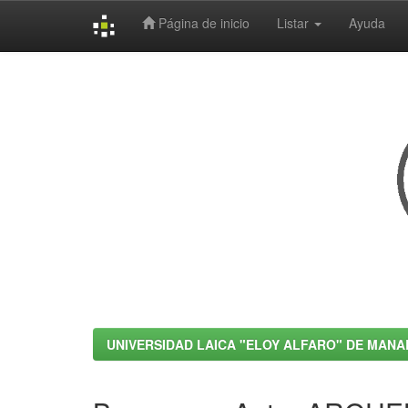
Página de inicio
Listar
Ayuda
Skip
navigation
UNIVERSIDAD LAICA "ELOY ALFARO" DE MANA