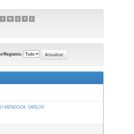
V
W
X
Y
Z
r/Registro:
O MENDOZA, CARLOS