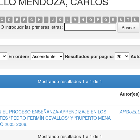
UELLO MENDOZA, CARLOS
C
D
E
F
G
H
I
J
K
L
M
N
O
P
Q
R
S
T
U
O introducir las primeras letras:
En orden:
Resultados por página
Auto
Mostrando resultados 1 a 1 de 1
Autor(es)
EN EL PROCESO ENSEÑANZA-APRENDIZAJE EN LOS
ARGUELL
NTES "PEDRO FERMÍN CEVALLOS" Y "RUPERTO MENA
O 2005-2006.
Mostrando resultados 1 a 1 de 1