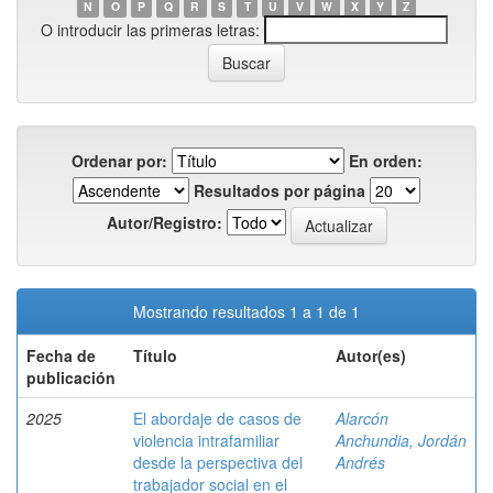
N
O
P
Q
R
S
T
U
V
W
X
Y
Z
O introducir las primeras letras:
Ordenar por:
En orden:
Resultados por página
Autor/Registro:
Mostrando resultados 1 a 1 de 1
Fecha de
Título
Autor(es)
publicación
2025
El abordaje de casos de
Alarcón
violencia intrafamiliar
Anchundia, Jordán
desde la perspectiva del
Andrés
trabajador social en el