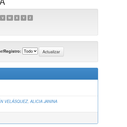
NA
V
W
X
Y
Z
r/Registro:
N VELÁSQUEZ, ALICIA JANINA