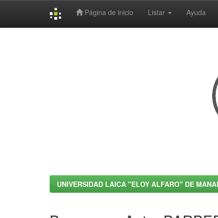
Página de inicio
Listar
Ayuda
Skip
navigation
UNIVERSIDAD LAICA "ELOY ALFARO" DE MANA