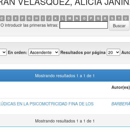
ERÁN VELÁSQUEZ, ALICIA JANI
C
D
E
F
G
H
I
J
K
L
M
N
O
P
Q
R
S
T
U
O introducir las primeras letras:
En orden:
Resultados por página
Auto
Mostrando resultados 1 a 1 de 1
Autor(es)
LÚDICAS EN LA PSICOMOTRICIDAD FINA DE LOS
BARBERÁ
Mostrando resultados 1 a 1 de 1