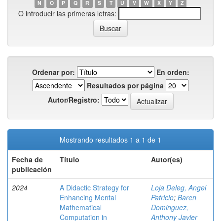
N
O
P
Q
R
S
T
U
V
W
X
Y
Z
O introducir las primeras letras:
Ordenar por:
En orden:
Resultados por página
Autor/Registro:
Mostrando resultados 1 a 1 de 1
Fecha de
Título
Autor(es)
publicación
2024
A Didactic Strategy for
Loja Deleg, Angel
Enhancing Mental
Patricio
;
Baren
Mathematical
Dominguez,
Computation in
Anthony Javier