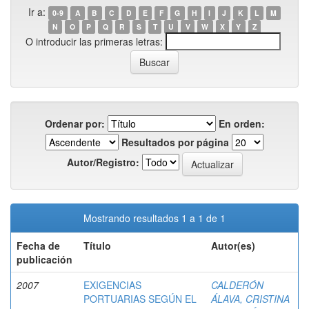
Ir a:
0-9
A
B
C
D
E
F
G
H
I
J
K
L
M
N
O
P
Q
R
S
T
U
V
W
X
Y
Z
O introducir las primeras letras:
Ordenar por:
En orden:
Resultados por página
Autor/Registro:
Mostrando resultados 1 a 1 de 1
Fecha de
Título
Autor(es)
publicación
2007
EXIGENCIAS
CALDERÓN
PORTUARIAS SEGÚN EL
ÁLAVA, CRISTINA