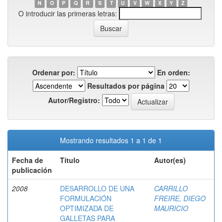
N
O
P
Q
R
S
T
U
V
W
X
Y
Z
O introducir las primeras letras:
Ordenar por:
En orden:
Resultados por página
Autor/Registro:
Mostrando resultados 1 a 1 de 1
Fecha de
Título
Autor(es)
publicación
2008
DESARROLLO DE UNA
CARRILLO
FORMULACIÓN
FREIRE, DIEGO
OPTIMIZADA DE
MAURICIO
GALLETAS PARA