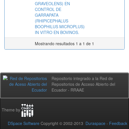
GRAVEOLENS) EN
CONTROL DE
GARRAPATA
(RHIPICEPHALUS
BOOPHILUS MICROPLUS)
IN VITRO EN BOVINOS.
Mostrando resultados 1 a 1 de 1
Repositorio integrado a la Red de
Repositorios de Acceso Abierto del
Ecuador - RRAAE
Theme by
DSpace Software
Copyright © 2002-2013
Duraspace
-
Feedback