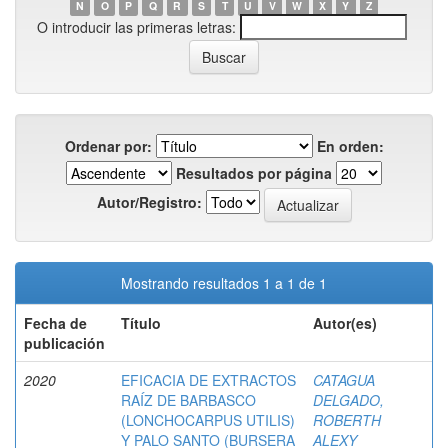
N
O
P
Q
R
S
T
U
V
W
X
Y
Z
O introducir las primeras letras:
Ordenar por:
En orden:
Resultados por página
Autor/Registro:
Mostrando resultados 1 a 1 de 1
Fecha de
Título
Autor(es)
publicación
2020
EFICACIA DE EXTRACTOS
CATAGUA
RAÍZ DE BARBASCO
DELGADO,
(LONCHOCARPUS UTILIS)
ROBERTH
Y PALO SANTO (BURSERA
ALEXY