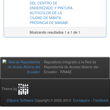
DEL CENTRO DE
ENDEREZADO Y PINTURA
AUTOCOLOR DE LA
CIUDAD DE MANTA,
PROVINCIA DE MANABÍ.
Mostrando resultados 1 a 1 de 1
Repositorio integrado a la Red de
Repositorios de Acceso Abierto del
Ecuador - RRAAE
Theme by
DSpace Software
Copyright © 2002-2013
Duraspace
-
Feedback