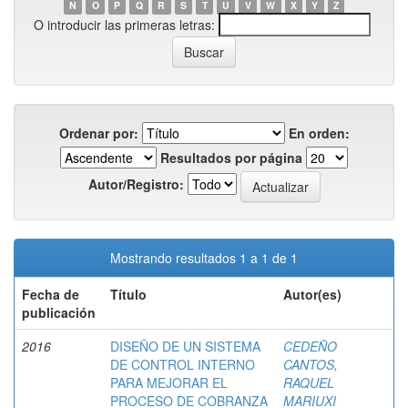
N
O
P
Q
R
S
T
U
V
W
X
Y
Z
O introducir las primeras letras:
Ordenar por:
En orden:
Resultados por página
Autor/Registro:
Mostrando resultados 1 a 1 de 1
Fecha de
Título
Autor(es)
publicación
2016
DISEÑO DE UN SISTEMA
CEDEÑO
DE CONTROL INTERNO
CANTOS,
PARA MEJORAR EL
RAQUEL
PROCESO DE COBRANZA
MARIUXI