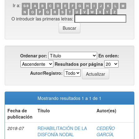
Ir a:
0-9
A
B
C
D
E
F
G
H
I
J
K
L
M
N
O
P
Q
R
S
T
U
V
W
X
Y
Z
O introducir las primeras letras:
Ordenar por:
En orden:
Resultados por página
Autor/Registro:
Mostrando resultados 1 a 1 de 1
Fecha de
Título
Autor(es)
publicación
2018-07
REHABILITACIÓN DE LA
CEDEÑO
DISFONÍA NODAL
GARCÍA,