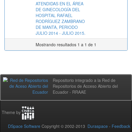
ATENDIDAS EN EL ÁREA
DE GINECOLOGÍA DEL
HOSPITAL RAFAEL
RODRÍGUEZ ZAMBRANO
DE MANTA, PERIODO
JULIO 2014 - JULIO 2015.
Mostrando resultados 1 a 1 de 1
Repositorio integrado a la Red de
Repositorios de Acceso Abierto del
Ecuador - RRAAE
Theme by
DSpace Software
Copyright © 2002-2013
Duraspace
-
Feedback