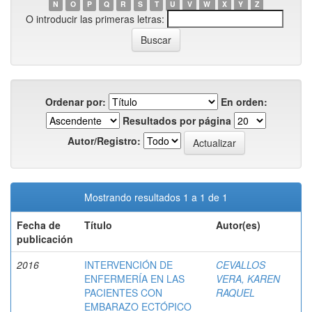
N
O
P
Q
R
S
T
U
V
W
X
Y
Z
O introducir las primeras letras:
Ordenar por:
En orden:
Resultados por página
Autor/Registro:
Mostrando resultados 1 a 1 de 1
Fecha de
Título
Autor(es)
publicación
2016
INTERVENCIÓN DE
CEVALLOS
ENFERMERÍA EN LAS
VERA, KAREN
PACIENTES CON
RAQUEL
EMBARAZO ECTÓPICO