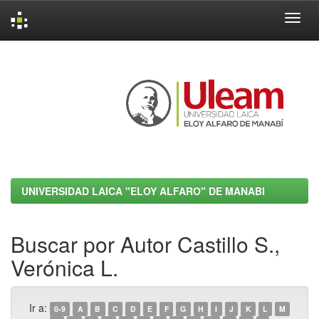
Skip
navigation
UNIVERSIDAD LAICA "ELOY ALFARO" DE MANABI
Buscar por Autor Castillo S.,
Verónica L.
Ir a:
0-9
A
B
C
D
E
F
G
H
I
J
K
L
M