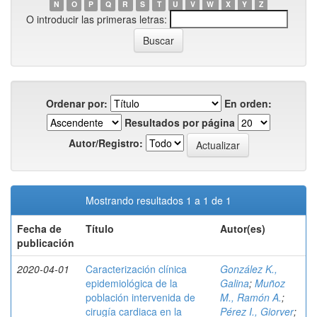
N
O
P
Q
R
S
T
U
V
W
X
Y
Z
O introducir las primeras letras:
Ordenar por:
En orden:
Resultados por página
Autor/Registro:
Mostrando resultados 1 a 1 de 1
Fecha de
Título
Autor(es)
publicación
2020-04-01
Caracterización clínica
González K.,
epidemiológica de la
Galina
;
Muñoz
población intervenida de
M., Ramón A.
;
cirugía cardiaca en la
Pérez I., Giorver
;