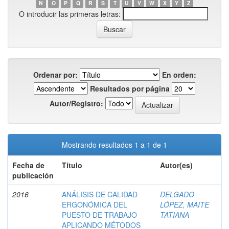
N
O
P
Q
R
S
T
U
V
W
X
Y
Z
O introducir las primeras letras:
Ordenar por:
En orden:
Resultados por página
Autor/Registro:
Mostrando resultados 1 a 1 de 1
Fecha de
Título
Autor(es)
publicación
2016
ANÁLISIS DE CALIDAD
DELGADO
ERGONÓMICA DEL
LÓPEZ, MAITE
PUESTO DE TRABAJO
TATIANA
APLICANDO MÉTODOS