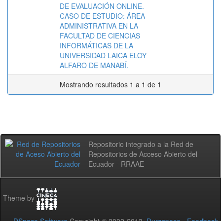
DE EVALUACIÓN ONLINE.
CASO DE ESTUDIO: ÁREA
ADMINISTRATIVA EN LA
FACULTAD DE CIENCIAS
INFORMÁTICAS DE LA
UNIVERSIDAD LAICA ELOY
ALFARO DE MANABÍ.
Mostrando resultados 1 a 1 de 1
Repositorio integrado a la Red de
Repositorios de Acceso Abierto del
Ecuador - RRAAE
Theme by
DSpace Software
Copyright © 2002-2013
Duraspace
-
Feedback