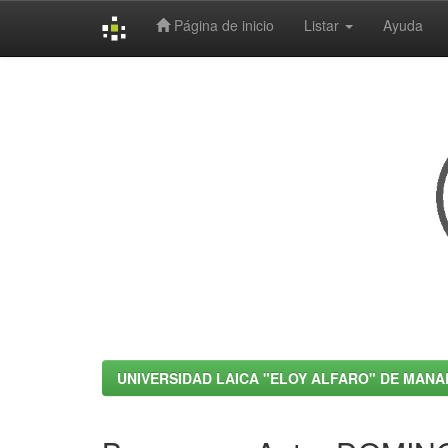
Página de inicio
Listar
Ayuda
Skip
navigation
UNIVERSIDAD LAICA "ELOY ALFARO" DE MANA