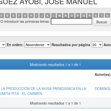
NGUEZ AYOBÍ, JOSÉ MANUEL
C
D
E
F
G
H
I
J
K
L
M
N
O
P
Q
R
S
T
U
O introducir las primeras letras:
En orden:
Resultados por página
Auto
Mostrando resultados 1 a 1 de 1
Autor(es)
 LA PRODUCCIÓN DE LA MUSA PARADISÍACA EN LA
DOMINGU
MITA PITA - EL CARMEN.
Mostrando resultados 1 a 1 de 1