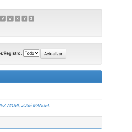
V
W
X
Y
Z
r/Registro:
EZ AYOBÍ, JOSÉ MANUEL