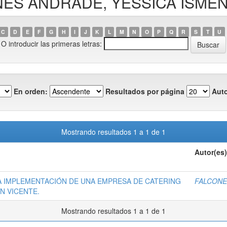
CONES ANDRADE, YESSICA ISMEN
C
D
E
F
G
H
I
J
K
L
M
N
O
P
Q
R
S
T
U
O introducir las primeras letras:
En orden:
Resultados por página
Auto
Mostrando resultados 1 a 1 de 1
Autor(es)
LA IMPLEMENTACIÓN DE UNA EMPRESA DE CATERING
FALCONE
N VICENTE.
Mostrando resultados 1 a 1 de 1