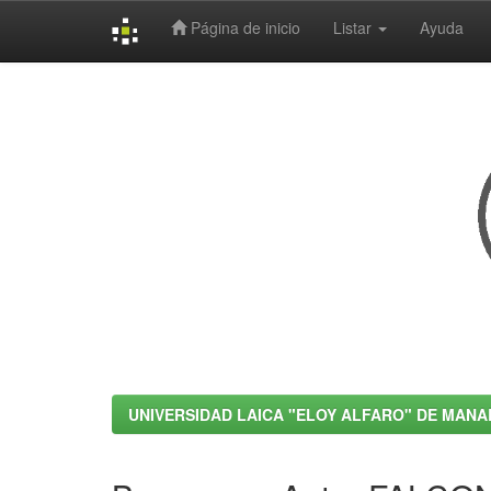
Página de inicio
Listar
Ayuda
Skip
navigation
UNIVERSIDAD LAICA "ELOY ALFARO" DE MANA