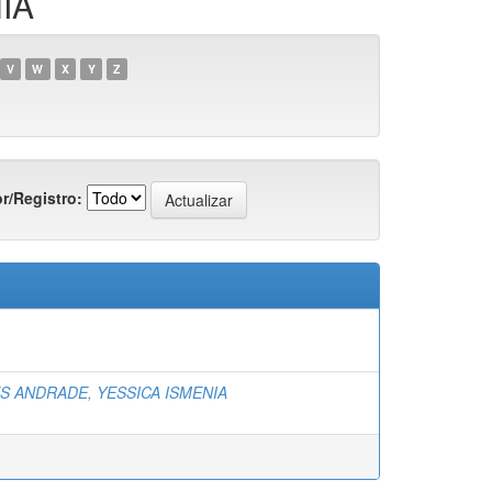
IA
V
W
X
Y
Z
r/Registro:
S ANDRADE, YESSICA ISMENIA