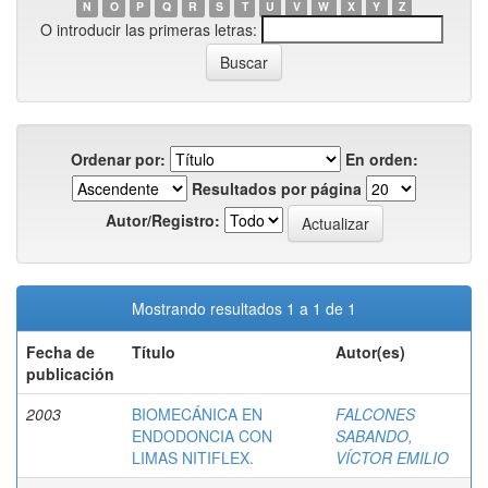
N
O
P
Q
R
S
T
U
V
W
X
Y
Z
O introducir las primeras letras:
Ordenar por:
En orden:
Resultados por página
Autor/Registro:
Mostrando resultados 1 a 1 de 1
Fecha de
Título
Autor(es)
publicación
2003
BIOMECÁNICA EN
FALCONES
ENDODONCIA CON
SABANDO,
LIMAS NITIFLEX.
VÍCTOR EMILIO