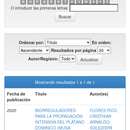
N
O
P
Q
R
S
T
U
V
W
X
Y
Z
O introducir las primeras letras:
Ordenar por:
En orden:
Resultados por página
Autor/Registro:
Mostrando resultados 1 a 1 de 1
Fecha de
Título
Autor(es)
publicación
2020
BIORREGULADORES
FLORES PICO,
PARA LA PROPAGACIÓN
CRISTHIAN
INTENSIVA DEL PLÁTANO
ARNALDO
;
DOMINICO (MUSA
SOLEDISPA