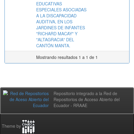
EDUCATIVAS
ESPECIALES ASOCIADAS
A LA DISCAPACIDAD
AUDITIVA, EN LOS
JARDINES DE INFANTES
"RICHARD MACAY" Y
"ALTAGRACIA" DEL
CANTÓN MANTA.
Mostrando resultados 1 a 1 de 1
Repositorio integrado a la Red de
Repositorios de Acceso Abierto del
Ecuador - RRAAE
Theme by