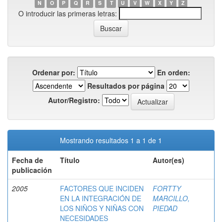
N
O
P
Q
R
S
T
U
V
W
X
Y
Z
O introducir las primeras letras:
Ordenar por:
En orden:
Resultados por página
Autor/Registro:
Mostrando resultados 1 a 1 de 1
Fecha de
Título
Autor(es)
publicación
2005
FACTORES QUE INCIDEN
FORTTY
EN LA INTEGRACIÓN DE
MARCILLO,
LOS NIÑOS Y NIÑAS CON
PIEDAD
NECESIDADES