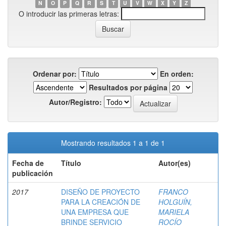
N
O
P
Q
R
S
T
U
V
W
X
Y
Z
O introducir las primeras letras:
Ordenar por:
En orden:
Resultados por página
Autor/Registro:
Mostrando resultados 1 a 1 de 1
Fecha de
Título
Autor(es)
publicación
2017
DISEÑO DE PROYECTO
FRANCO
PARA LA CREACIÓN DE
HOLGUÍN,
UNA EMPRESA QUE
MARIELA
BRINDE SERVICIO
ROCÍO