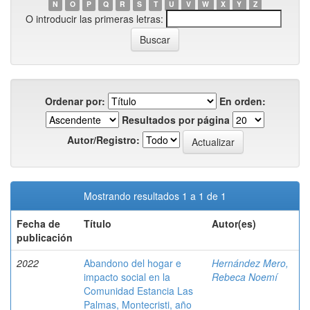
N
O
P
Q
R
S
T
U
V
W
X
Y
Z
O introducir las primeras letras:
Ordenar por:
En orden:
Resultados por página
Autor/Registro:
Mostrando resultados 1 a 1 de 1
Fecha de
Título
Autor(es)
publicación
2022
Abandono del hogar e
Hernández Mero,
impacto social en la
Rebeca Noemí
Comunidad Estancia Las
Palmas, Montecristi, año