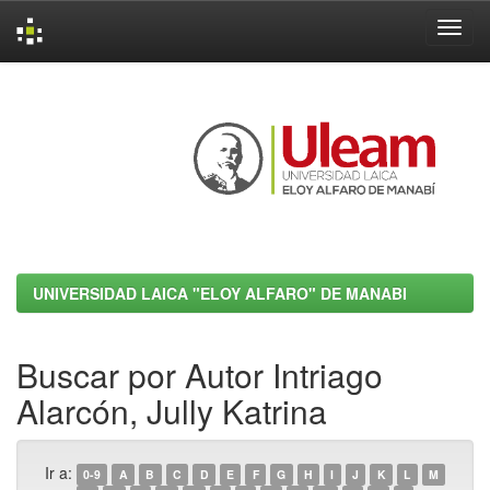
Skip
navigation
UNIVERSIDAD LAICA "ELOY ALFARO" DE MANABI
Buscar por Autor Intriago
Alarcón, Jully Katrina
Ir a:
0-9
A
B
C
D
E
F
G
H
I
J
K
L
M