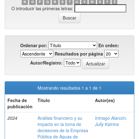
N
O
P
Q
R
S
T
U
V
W
X
Y
Z
O introducir las primeras letras:
Ordenar por:
En orden:
Resultados por página
Autor/Registro:
Mostrando resultados 1 a 1 de 1
Fecha de
Título
Autor(es)
publicación
2024
Análisis financiero y su
Intriago Alarcón,
impacto en la toma de
Jully Katrina
decisiones de la Empresa
Pública de Aguas de