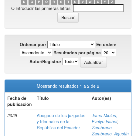
N
O
P
Q
R
S
T
U
V
W
X
Y
Z
O introducir las primeras letras:
Ordenar por:
En orden:
Resultados por página
Autor/Registro:
Mostrando resultados 1 a 2 de 2
Fecha de
Título
Autor(es)
publicación
2025
Abogado de los juzgados
Jama Mieles,
y tribunales de la
Evelyn Isabel
;
República del Ecuador.
Zambrano
Zambrano, Agustín