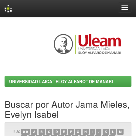
Skip
navigation
UNIVERSIDAD LAICA "ELOY ALFARO" DE MANABI
Buscar por Autor Jama Mieles,
Evelyn Isabel
Ir a:
0-9
A
B
C
D
E
F
G
H
I
J
K
L
M