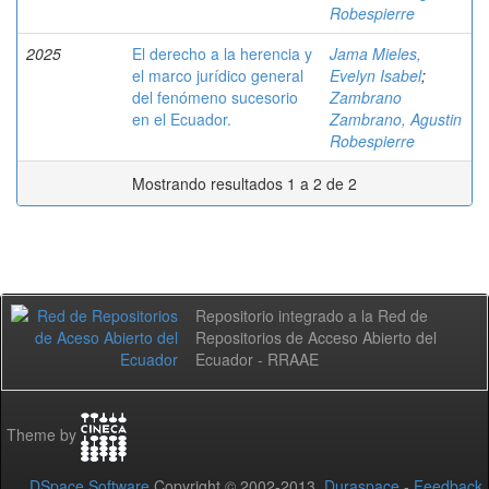
Robespierre
2025
El derecho a la herencia y
Jama Mieles,
el marco jurídico general
Evelyn Isabel
;
del fenómeno sucesorio
Zambrano
en el Ecuador.
Zambrano, Agustin
Robespierre
Mostrando resultados 1 a 2 de 2
Repositorio integrado a la Red de
Repositorios de Acceso Abierto del
Ecuador - RRAAE
Theme by
DSpace Software
Copyright © 2002-2013
Duraspace
-
Feedback