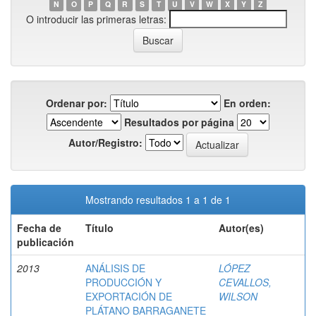
N
O
P
Q
R
S
T
U
V
W
X
Y
Z
O introducir las primeras letras:
Ordenar por:
En orden:
Resultados por página
Autor/Registro:
Mostrando resultados 1 a 1 de 1
Fecha de
Título
Autor(es)
publicación
2013
ANÁLISIS DE
LÓPEZ
PRODUCCIÓN Y
CEVALLOS,
EXPORTACIÓN DE
WILSON
PLÁTANO BARRAGANETE