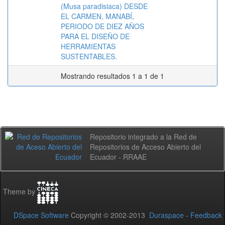
(Musa paradisiaca) DESDE
EL CARMEN, MANABÍ,
PERIODO DE DIEZ AÑOS
PARA EL DISEÑO DE
HERRAMIENTAS
SUSTENTABLES.
Mostrando resultados 1 a 1 de 1
Repositorio integrado a la Red de
Repositorios de Acceso Abierto del
Ecuador - RRAAE
Theme by
DSpace Software
Copyright © 2002-2013
Duraspace
-
Feedback