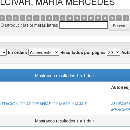
R ALCÍVAR, MARÍA MERCEDES
C
D
E
F
G
H
I
J
K
L
M
N
O
P
Q
R
S
T
U
O introducir las primeras letras:
En orden:
Resultados por página
Auto
Mostrando resultados 1 a 1 de 1
Autor(es)
RTACIÓN DE ARTESANÍAS DE MATE HACIA EL
ALCÍVAR 
MERCED
Mostrando resultados 1 a 1 de 1