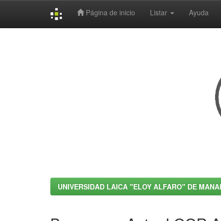
Página de inicio
Listar
Ayuda
Skip
navigation
UNIVERSIDAD LAICA "ELOY ALFARO" DE MANA