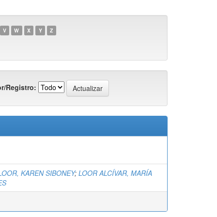
V
W
X
Y
Z
r/Registro:
LOOR, KAREN SIBONEY
;
LOOR ALCÍVAR, MARÍA
ES