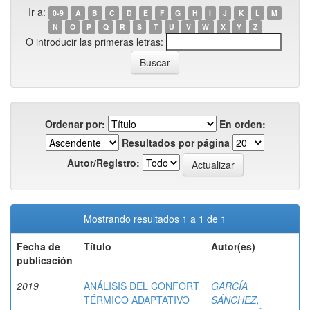
Ir a:
0-9
A
B
C
D
E
F
G
H
I
J
K
L
M
N
O
P
Q
R
S
T
U
V
W
X
Y
Z
O introducir las primeras letras:
Ordenar por:
En orden:
Resultados por página
Autor/Registro:
Mostrando resultados 1 a 1 de 1
Fecha de
Título
Autor(es)
publicación
2019
ANÁLISIS DEL CONFORT
GARCÍA
TÉRMICO ADAPTATIVO
SÁNCHEZ,