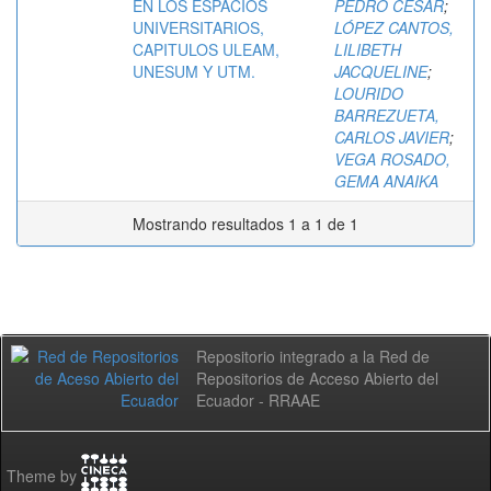
EN LOS ESPACIOS
PEDRO CÉSAR
;
UNIVERSITARIOS,
LÓPEZ CANTOS,
CAPITULOS ULEAM,
LILIBETH
UNESUM Y UTM.
JACQUELINE
;
LOURIDO
BARREZUETA,
CARLOS JAVIER
;
VEGA ROSADO,
GEMA ANAIKA
Mostrando resultados 1 a 1 de 1
Repositorio integrado a la Red de
Repositorios de Acceso Abierto del
Ecuador - RRAAE
Theme by