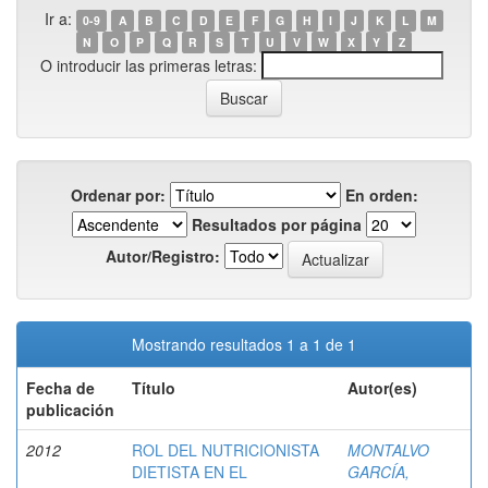
Ir a:
0-9
A
B
C
D
E
F
G
H
I
J
K
L
M
N
O
P
Q
R
S
T
U
V
W
X
Y
Z
O introducir las primeras letras:
Ordenar por:
En orden:
Resultados por página
Autor/Registro:
Mostrando resultados 1 a 1 de 1
Fecha de
Título
Autor(es)
publicación
2012
ROL DEL NUTRICIONISTA
MONTALVO
DIETISTA EN EL
GARCÍA,