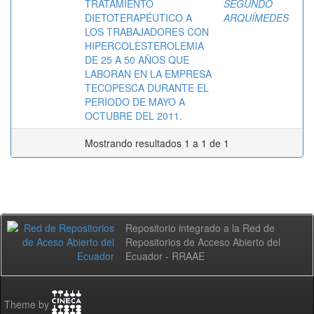
TRATAMIENTO
SEGUNDO
DIETOTERAPÉUTICO A
ARQUÍMEDES
LOS TRABAJADORES CON
HIPERCOLESTEROLEMIA
DE 25 A 50 AÑOS QUE
LABORAN EN LA EMPRESA
TECOPESCA DURANTE EL
PERIODO DE MAYO A
OCTUBRE DEL 2011.
Mostrando resultados 1 a 1 de 1
Repositorio integrado a la Red de
Repositorios de Acceso Abierto del
Ecuador - RRAAE
Theme by