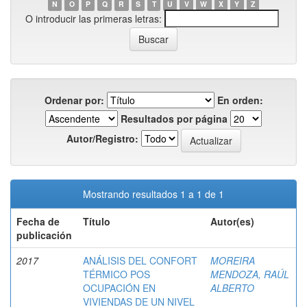
N
O
P
Q
R
S
T
U
V
W
X
Y
Z
O introducir las primeras letras:
Ordenar por:
En orden:
Resultados por página
Autor/Registro:
Mostrando resultados 1 a 1 de 1
Fecha de
Título
Autor(es)
publicación
2017
ANÁLISIS DEL CONFORT
MOREIRA
TÉRMICO POS
MENDOZA, RAÚL
OCUPACIÓN EN
ALBERTO
VIVIENDAS DE UN NIVEL