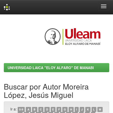
Skip
navigation
UNIVERSIDAD LAICA "ELOY ALFARO" DE MANABI
Buscar por Autor Moreira
López, Jesús Miguel
Ir a:
0-9
A
B
C
D
E
F
G
H
I
J
K
L
M