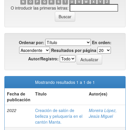
N
O
P
Q
R
S
T
U
V
W
X
Y
Z
O introducir las primeras letras:
Ordenar por:
En orden:
Resultados por página
Autor/Registro:
Mostrando resultados 1 a 1 de 1
Fecha de
Título
Autor(es)
publicación
2022
Creación de salón de
Moreira López,
belleza y peluquería en el
Jesús Miguel
cantón Manta.