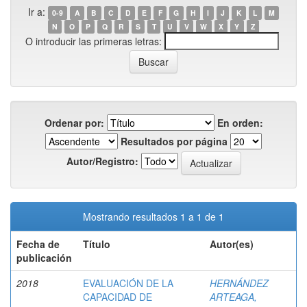
Ir a:
0-9
A
B
C
D
E
F
G
H
I
J
K
L
M
N
O
P
Q
R
S
T
U
V
W
X
Y
Z
O introducir las primeras letras:
Ordenar por:
En orden:
Resultados por página
Autor/Registro:
Mostrando resultados 1 a 1 de 1
Fecha de
Título
Autor(es)
publicación
2018
EVALUACIÓN DE LA
HERNÁNDEZ
CAPACIDAD DE
ARTEAGA,