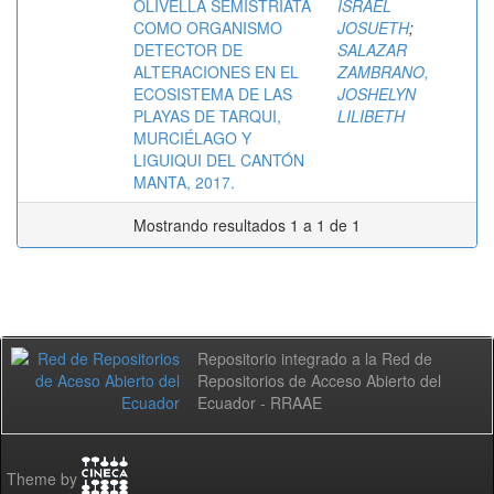
OLIVELLA SEMISTRIATA
ISRAEL
COMO ORGANISMO
JOSUETH
;
DETECTOR DE
SALAZAR
ALTERACIONES EN EL
ZAMBRANO,
ECOSISTEMA DE LAS
JOSHELYN
PLAYAS DE TARQUI,
LILIBETH
MURCIÉLAGO Y
LIGUIQUI DEL CANTÓN
MANTA, 2017.
Mostrando resultados 1 a 1 de 1
Repositorio integrado a la Red de
Repositorios de Acceso Abierto del
Ecuador - RRAAE
Theme by