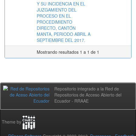
Y SU INCIDENCIA EN EL
JUZGAMIENTO DEL
PROCESO EN EL
PROCEDIMIENTO
DIRECTO, CANTÓN
MANTA, PERIODO ABRIL A
SEPTIEMBRE DEL 2017.
Mostrando resultados 1 a 1 de 1
Repositorio integrado a la Red de
Repositorios de Acceso Abierto del
Ecuador - RRAAE
Theme by
DSpace Software
Copyright © 2002-2013
Duraspace
-
Feedback