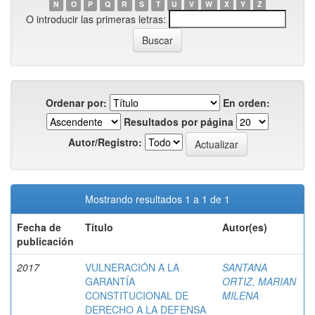
N
O
P
Q
R
S
T
U
V
W
X
Y
Z
O introducir las primeras letras:
Ordenar por:
En orden:
Resultados por página
Autor/Registro:
Mostrando resultados 1 a 1 de 1
Fecha de
Título
Autor(es)
publicación
2017
VULNERACIÓN A LA
SANTANA
GARANTÍA
ORTIZ, MARIAN
CONSTITUCIONAL DE
MILENA
DERECHO A LA DEFENSA