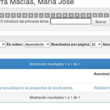
rra Macías, María José
C
D
E
F
G
H
I
J
K
L
M
N
O
P
Q
R
S
T
U
O introducir las primeras letras:
En orden:
Resultados por página
Auto
Mostrando resultados 1 a 1 de 1
Autor(es)
la sexualidad en la perspectiva de los docentes.
Salvatierr
Mostrando resultados 1 a 1 de 1