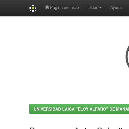
Página de inicio
Listar
Ayuda
Skip
navigation
UNIVERSIDAD LAICA "ELOY ALFARO" DE MANA