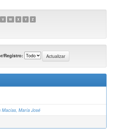
V
W
X
Y
Z
r/Registro:
a Macías, María José