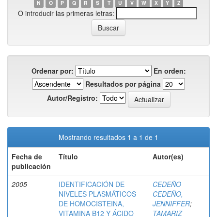
N
O
P
Q
R
S
T
U
V
W
X
Y
Z
O introducir las primeras letras:
Ordenar por:
En orden:
Resultados por página
Autor/Registro:
Mostrando resultados 1 a 1 de 1
Fecha de
Título
Autor(es)
publicación
2005
IDENTIFICACIÓN DE
CEDEÑO
NIVELES PLASMÁTICOS
CEDEÑO,
DE HOMOCISTEINA,
JENNIFFER
;
VITAMINA B12 Y ÁCIDO
TAMARIZ