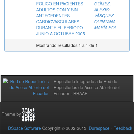
FÓLICO EN PACIENTES
GÓMEZ,
ADULTOS CON Y SIN
ALEXIS
;
ANTECEDENTES
VÁSQUEZ
CARDIOVASCULARES
QUINTANA,
DURANTE EL PERIODO
MARÍA SOL
JUNIO A OCTUBRE 2005.
Mostrando resultados 1 a 1 de 1
Repositorio integrado a la Red de
Repositorios de Acceso Abierto del
Ecuador - RRAAE
Theme by
DSpace Software
Copyright © 2002-2013
Duraspace
-
Feedback