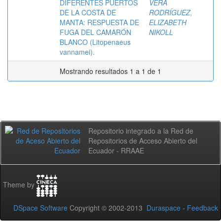
DIFERENTES PUERTOS
VERA
DE LA COSTA DE
RODRÍGUEZ,
MANTA: RESPUESTA DE
ELIZABETH
FUGA DEL CAMARÓN
NIKOLL
BLANCO (Litopenaeus
vannamei).
Mostrando resultados 1 a 1 de 1
Repositorio integrado a la Red de
Repositorios de Acceso Abierto del
Ecuador - RRAAE
Theme by
DSpace Software
Copyright © 2002-2013
Duraspace
-
Feedback