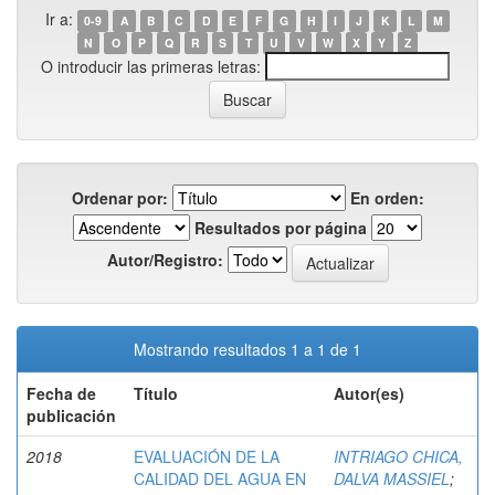
Ir a:
0-9
A
B
C
D
E
F
G
H
I
J
K
L
M
N
O
P
Q
R
S
T
U
V
W
X
Y
Z
O introducir las primeras letras:
Ordenar por:
En orden:
Resultados por página
Autor/Registro:
Mostrando resultados 1 a 1 de 1
Fecha de
Título
Autor(es)
publicación
2018
EVALUACIÓN DE LA
INTRIAGO CHICA,
CALIDAD DEL AGUA EN
DALVA MASSIEL
;