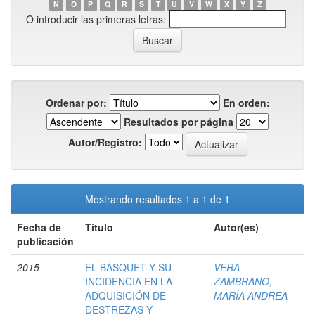
N
O
P
Q
R
S
T
U
V
W
X
Y
Z
O introducir las primeras letras:
Ordenar por:
En orden:
Resultados por página
Autor/Registro:
Mostrando resultados 1 a 1 de 1
Fecha de
Título
Autor(es)
publicación
2015
EL BÁSQUET Y SU
VERA
INCIDENCIA EN LA
ZAMBRANO,
ADQUISICIÓN DE
MARÍA ANDREA
DESTREZAS Y