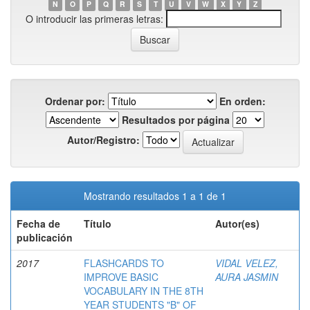
N
O
P
Q
R
S
T
U
V
W
X
Y
Z
O introducir las primeras letras:
Ordenar por:
En orden:
Resultados por página
Autor/Registro:
Mostrando resultados 1 a 1 de 1
Fecha de
Título
Autor(es)
publicación
2017
FLASHCARDS TO
VIDAL VELEZ,
IMPROVE BASIC
AURA JASMIN
VOCABULARY IN THE 8TH
YEAR STUDENTS "B" OF