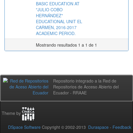
BASIC EDUCATION AT
"JULIO COBO
HERNÁNDEZ"
EDUCATIONAL UNIT EL
CARMEN, 2016-2017
ACADEMIC PERIOD.
Mostrando resultados 1 a 1 de 1
Repositorio integrado a la Red de
Repositorios de Acceso Abierto del
Ecuador - RRAAE
Theme by
DSpace Software
Copyright © 2002-2013
Duraspace
-
Feedback