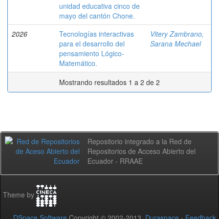
unidad educativa cinco de
mayo del cantón Chone.
2026
Tecnologías interactivas
Vitery Zambrano,
para el desarrollo del
Sarana Mechael
pensamiento Lógico-
Matemático.
Mostrando resultados 1 a 2 de 2
Repositorio integrado a la Red de
Repositorios de Acceso Abierto del
Ecuador - RRAAE
Theme by
DSpace Software
Copyright © 2002-2013
Duraspace
-
Feedback