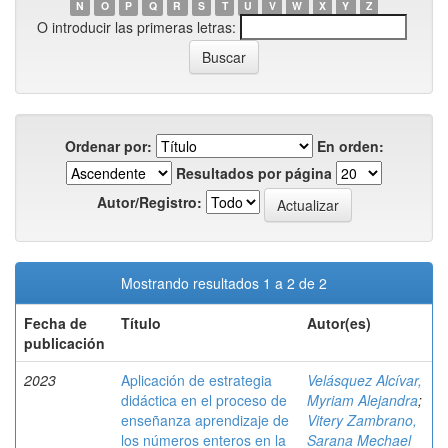
N
O
P
Q
R
S
T
U
V
W
X
Y
Z
O introducir las primeras letras:
Ordenar por:
En orden:
Resultados por página
Autor/Registro:
Mostrando resultados 1 a 2 de 2
Fecha de
Título
Autor(es)
publicación
2023
Aplicación de estrategia
Velásquez Alcívar,
didáctica en el proceso de
Myriam Alejandra
;
enseñanza aprendizaje de
Vitery Zambrano,
los números enteros en la
Sarana Mechael