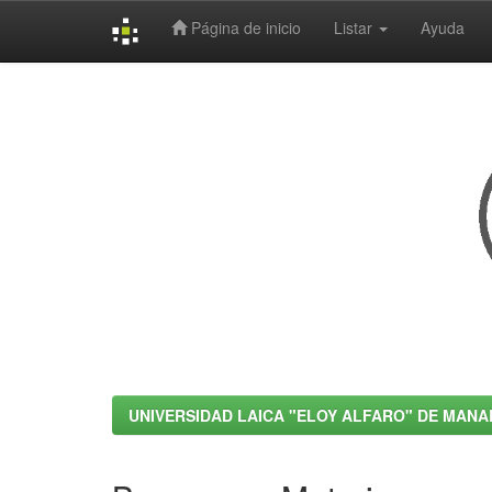
Página de inicio
Listar
Ayuda
Skip
navigation
UNIVERSIDAD LAICA "ELOY ALFARO" DE MANA