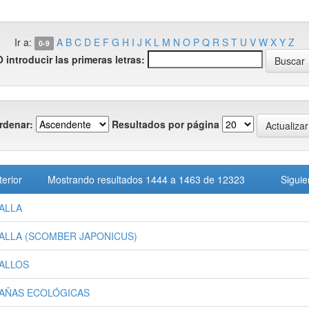
Ir a:
A
B
C
D
E
F
G
H
I
J
K
L
M
N
O
P
Q
R
S
T
U
V
W
X
Y
Z
0-9
O introducir las primeras letras:
rdenar:
Resultados por página
terior
Mostrando resultados 1444 a 1463 de 12323
Siguie
ALLA
ALLA (SCOMBER JAPONICUS)
ALLOS
AÑAS ECOLÓGICAS