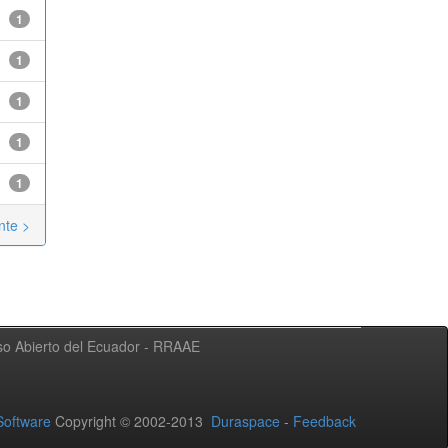
1
1
1
1
1
nte >
eso Abierto del Ecuador - RRAAE
oftware
Copyright © 2002-2013
Duraspace
-
Feedback