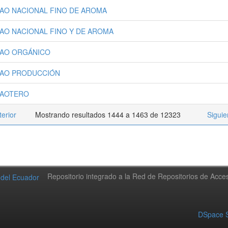
AO NACIONAL FINO DE AROMA
AO NACIONAL FINO Y DE AROMA
AO ORGÁNICO
AO PRODUCCIÓN
AOTERO
terior
Mostrando resultados 1444 a 1463 de 12323
Siguie
Repositorio integrado a la Red de Repositorios de Acc
DSpace S