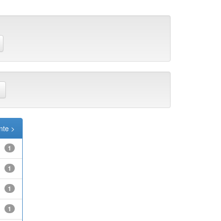
nte >
1
1
1
1