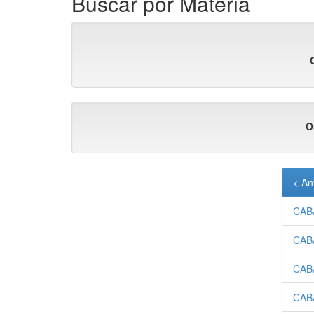
Buscar por Materia
O
< An
CAB
CAB
CAB
CAB