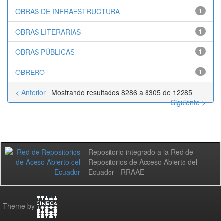
OBRAS DE INFRAESTRUCTURA
1
OBRAS LITERARIAS
1
OBRAS PÚBLICAS
1
OBRERO
1
< Anterior
Mostrando resultados 8286 a 8305 de 12285
Siguiente >
Repositorio integrado a la Red de
Repositorios de Acceso Abierto del
Ecuador - RRAAE
Theme by